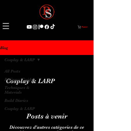
Panier
Blog
Cosplay & LARP
All Posts
Beginner Guides
Cosplay & LARP
Techniques &
Materials
Build Diaries
Cosplay & LARP
Posts à venir
Découvrez d'autres catégories de ce